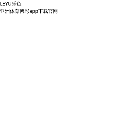
LEYU乐鱼
亚洲体育博彩app下载官网