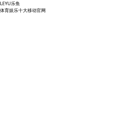
LEYU乐鱼
体育娱乐十大移动官网