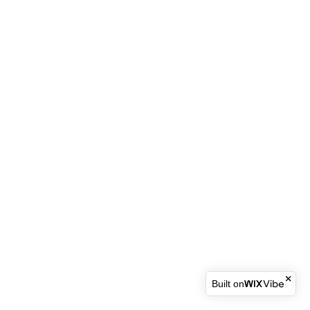
Built on