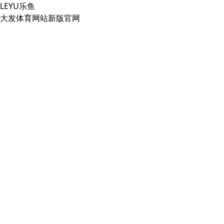
LEYU乐鱼
大发体育网站新版官网