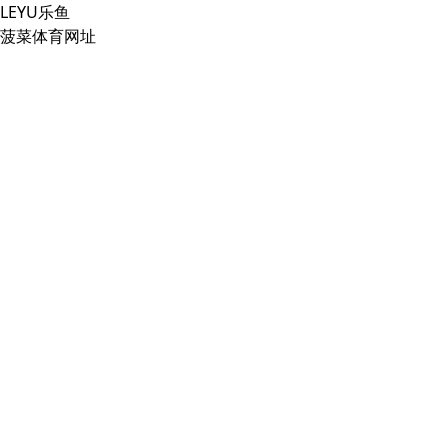
LEYU乐鱼
菠菜体育网址