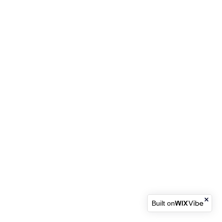
Built on