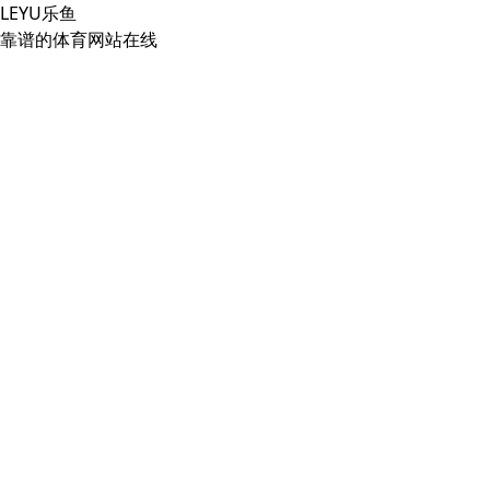
LEYU乐鱼
靠谱的体育网站在线