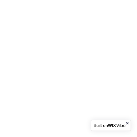
Built on