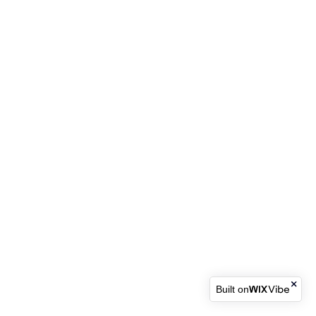
Built on