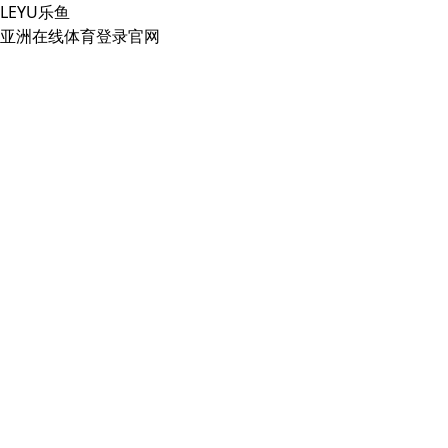
LEYU乐鱼
亚洲在线体育登录官网