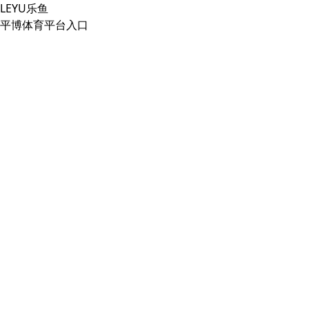
LEYU乐鱼
平博体育平台入口