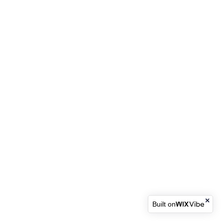
Built on