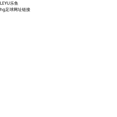
LEYU乐鱼
hg足球网址链接