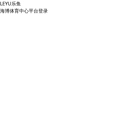
LEYU乐鱼
海博体育中心平台登录