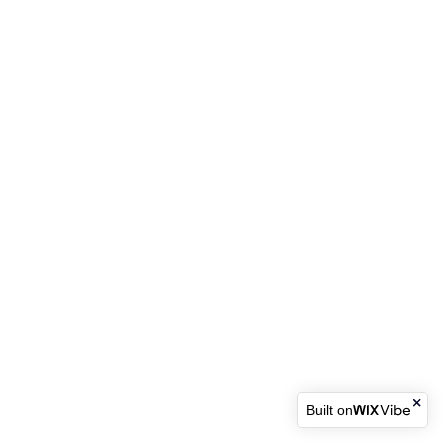
Built on