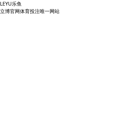
LEYU乐鱼
立博官网体育投注唯一网站