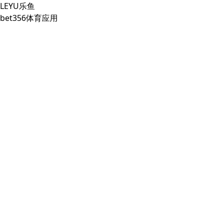
LEYU乐鱼
bet356体育应用