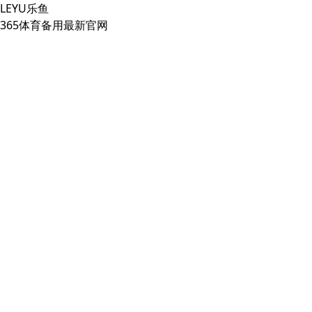
LEYU乐鱼
365体育备用最新官网