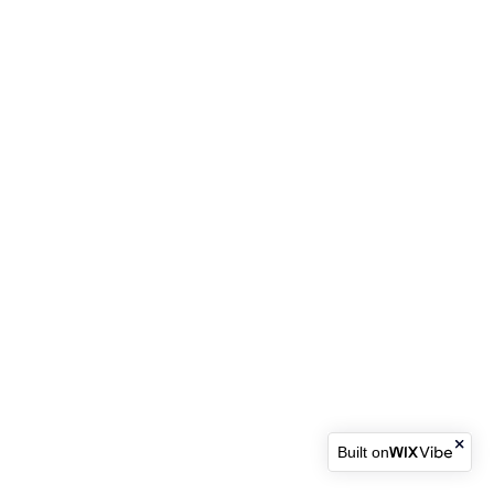
Built on