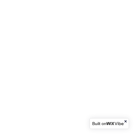
Built on