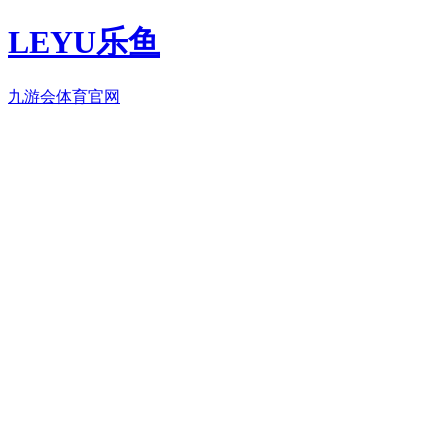
LEYU乐鱼
九游会体育官网