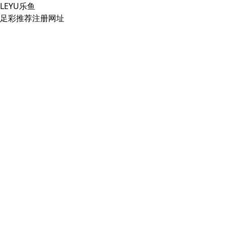
LEYU乐鱼
足彩推荐注册网址