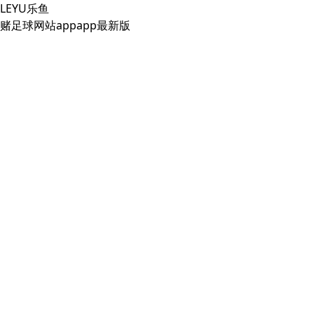
LEYU乐鱼
赌足球网站appapp最新版