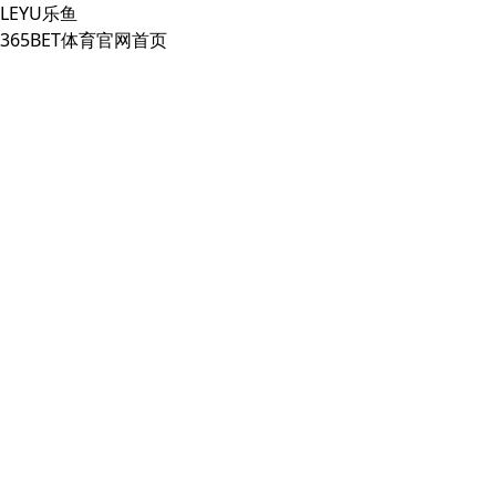
LEYU乐鱼
365BET体育官网首页