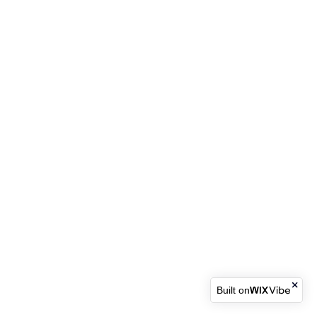
Built on