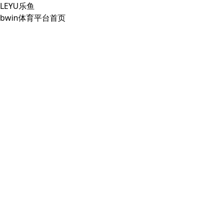
LEYU乐鱼
bwin体育平台首页