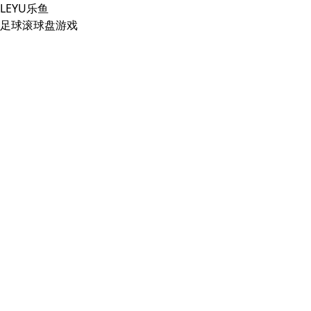
LEYU乐鱼
足球滚球盘游戏