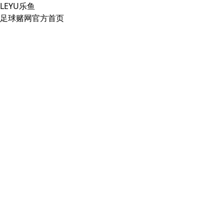
LEYU乐鱼
足球赌网官方首页