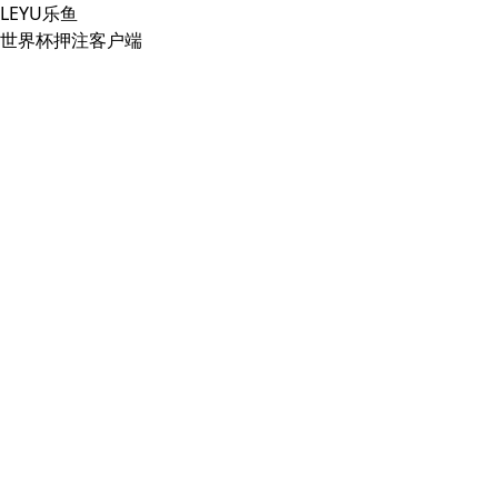
LEYU乐鱼
世界杯押注客户端