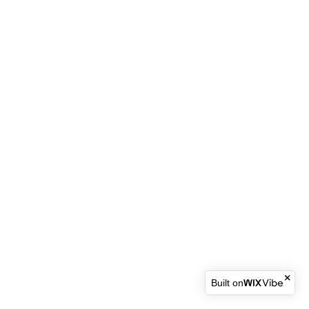
Built on