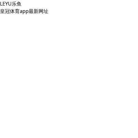
LEYU乐鱼
皇冠体育app最新网址