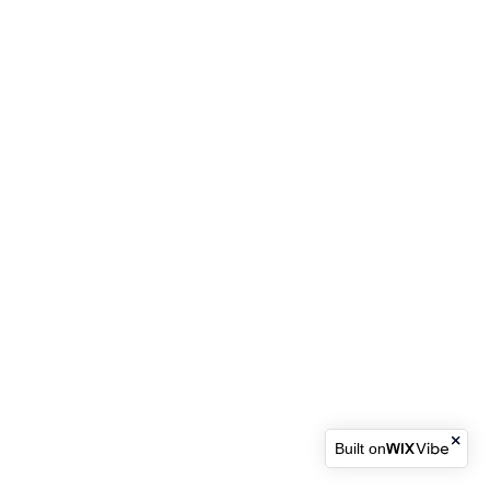
Built on