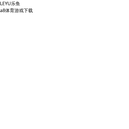
LEYU乐鱼
a8体育游戏下载