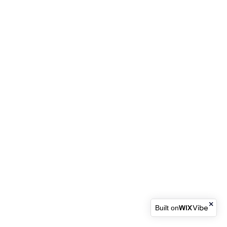
Built on