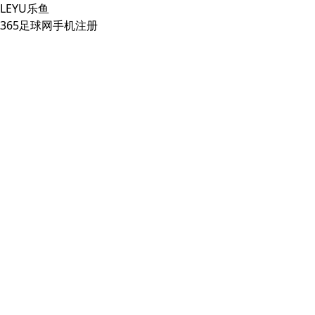
LEYU乐鱼
365足球网手机注册