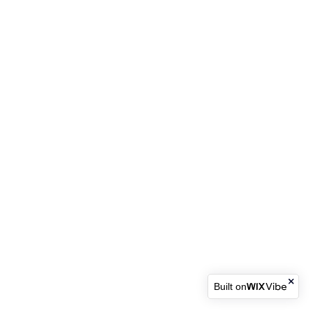
Built on