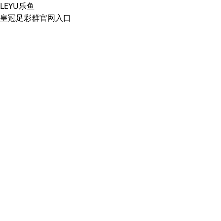
LEYU乐鱼
皇冠足彩群官网入口