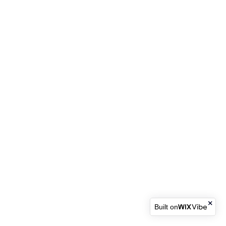
Built on