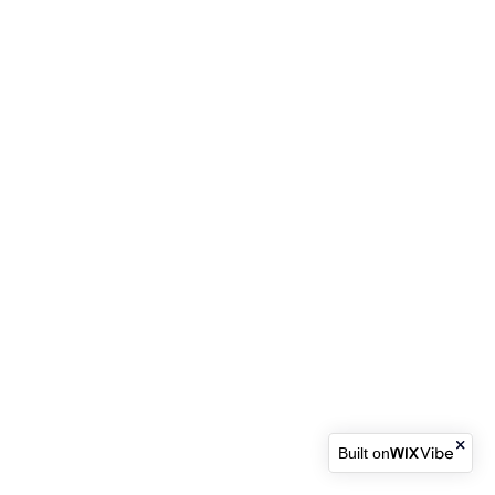
Built on