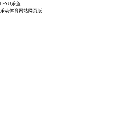
LEYU乐鱼
乐动体育网站网页版