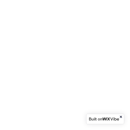
Built on