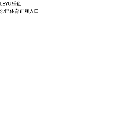
LEYU乐鱼
沙巴体育正规入口