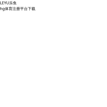
LEYU乐鱼
hg体育注册平台下载