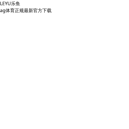
LEYU乐鱼
ag体育正规最新官方下载