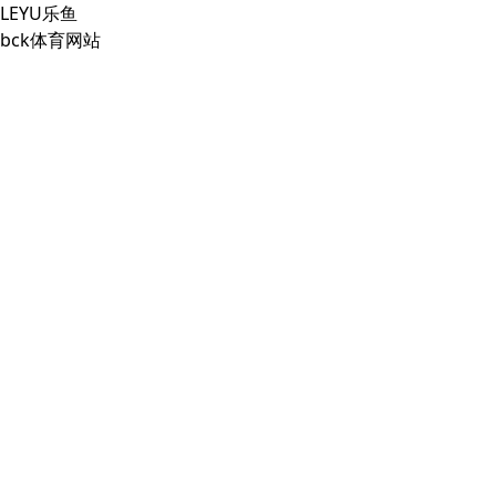
LEYU乐鱼
bck体育网站