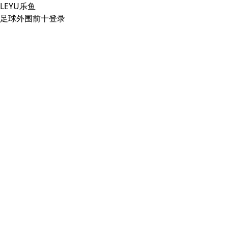
LEYU乐鱼
足球外围前十登录