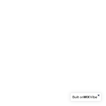
Built on