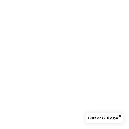
Built on