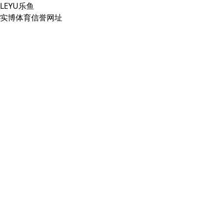
LEYU乐鱼
实博体育信誉网址