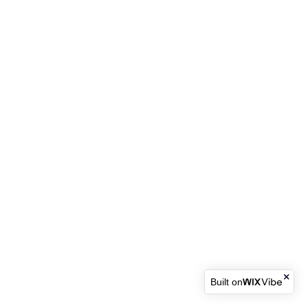
Built on